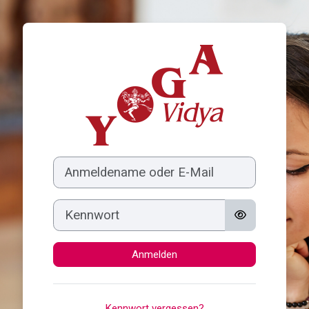
Zum Hauptinhalt
Anmelden bei 'Yo
Anmeldename oder E-Mail
Kennwort
Anmelden
Kennwort vergessen?